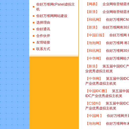
【
网易
】
企业网络营销需
你好万维网cPanel虚拟主
机
【
新浪
】
企业网络营销需
你好万维网网站建设
【
和讯网
】
你好万维网C
选择理由
【
新浪
】
你好万维网将30
你好通讯
【
中国日报
】
你好万维网 
合作伙伴
友情链接
【
泡泡网
】
你好万维网 将
联系方式
【
和讯网
】
你好万维网30
【
中华网
】
你好万维网给
【
新浪
】
第五届中国IDC
业优秀虚拟主机奖
【
中华网
】
第五届中国ID
产业优秀虚拟主机奖
【
中国IDC圈
】
第五届中国
IDC产业优秀虚拟主机奖
【
CSDN
】
第五届中国ID
产业优秀虚拟主机奖
【
中国网
】
你好万维网开
【
泡泡网
】
你好万维网年