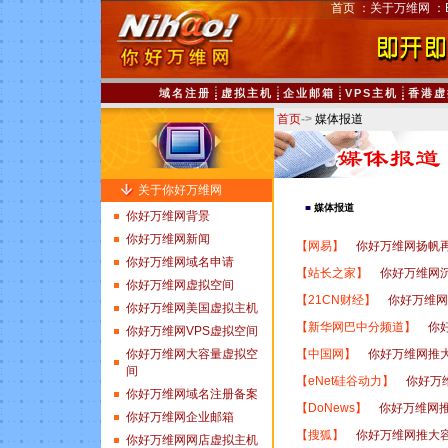
首页
：
关于万维网
：
域名注册
虚拟主机
企业邮箱
VPS主机
香港虚
首页
->
媒体报道
关于你好万维网
■
媒体报道
你好万维网背景
你好万维网新闻
【
网易
】
你好万维网扬帆
你好万维网域名申请
【
站长之家
】
你好万维网
你好万维网虚拟空间
【
21CN财经
】
你好万维网
你好万维网美国虚拟主机
【
新华网巴中分频道
】
你
你好万维网VPS虚拟空间
【
中国网
】
你好万维网推
你好万维网大容量虚拟空
间
【
eNet硅谷动力
】
你好万
你好万维网域名注册备案
【
DoNews
】
你好万维网
你好万维网企业邮箱
【
搜狐
】
你好万维网推大
你好万维网网店虚拟主机