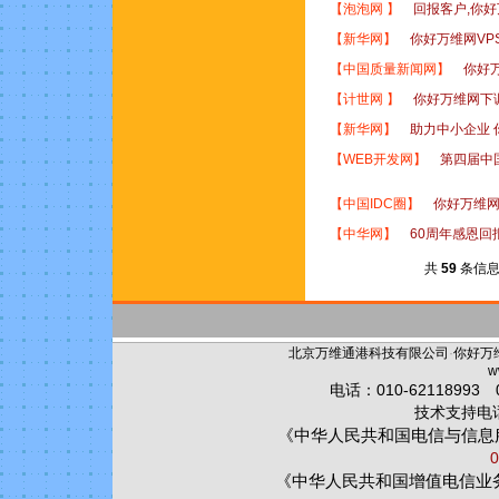
【
泡泡网
】
回报客户,你
【
新华网
】
你好万维网VP
【
中国质量新闻网
】
你好
【
计世网
】
你好万维网下
【
新华网
】
助力中小企业
【
WEB开发网
】
第四届中
【
中国IDC圈
】
你好万维网
【
中华网
】
60周年感恩回
共
59
条信息
北京万维通港科技有限公司
·
你好万
w
电话：010-62118993 0
技术支持电话：
《中华人民共和国电信与信息
0
《中华人民共和国增值电信业